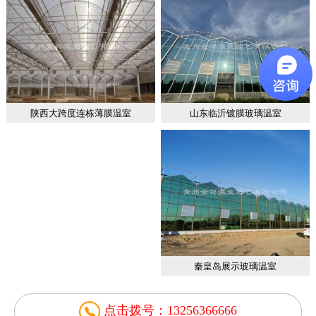
山东临沂镀膜玻璃温室
陕西大跨度连栋薄膜温室
秦皇岛展示玻璃温室
点击拨号：13256366666