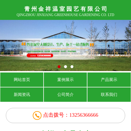
青 州 金 祥 温 室 园 艺 有 限 公 司
QINGZHOU JINXIANG GREENHOUSE GARDENING CO. LTD
网站首页
案例展示
产品展示
新闻资讯
公司简介
联系我们
点击拨号：13256366666