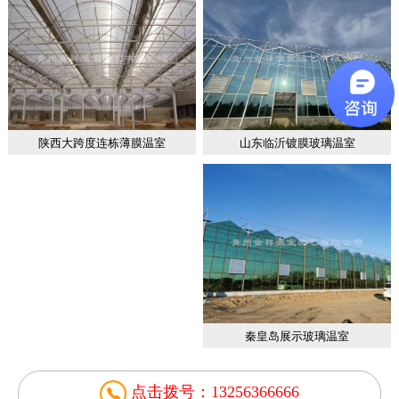
山东临沂镀膜玻璃温室
陕西大跨度连栋薄膜温室
秦皇岛展示玻璃温室
点击拨号：13256366666