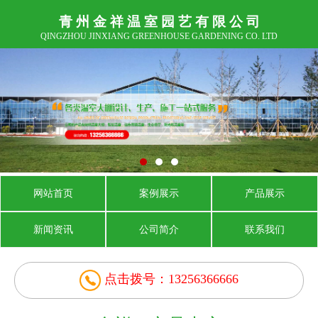
青 州 金 祥 温 室 园 艺 有 限 公 司
QINGZHOU JINXIANG GREENHOUSE GARDENING CO. LTD
网站首页
案例展示
产品展示
新闻资讯
公司简介
联系我们
点击拨号：13256366666