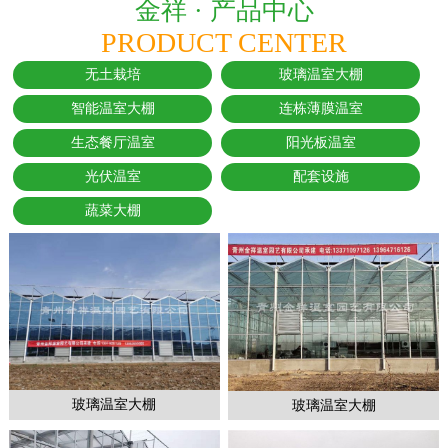
金祥 ·
产品中心
PRODUCT CENTER
无土栽培
玻璃温室大棚
智能温室大棚
连栋薄膜温室
生态餐厅温室
阳光板温室
光伏温室
配套设施
蔬菜大棚
玻璃温室大棚
玻璃温室大棚