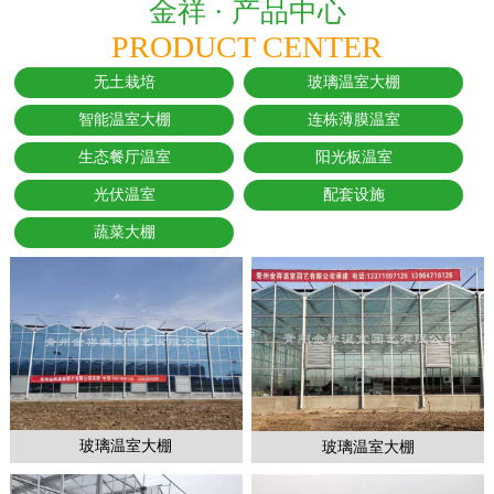
金祥 ·
产品中心
PRODUCT CENTER
无土栽培
玻璃温室大棚
智能温室大棚
连栋薄膜温室
生态餐厅温室
阳光板温室
光伏温室
配套设施
蔬菜大棚
玻璃温室大棚
玻璃温室大棚