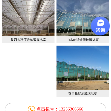
山东临沂镀膜玻璃温室
陕西大跨度连栋薄膜温室
秦皇岛展示玻璃温室
点击拨号：13256366666