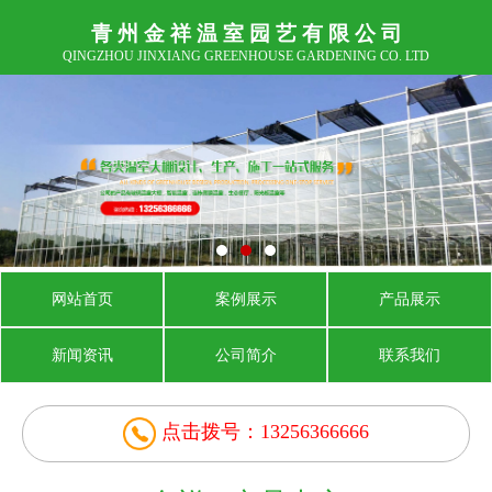
青 州 金 祥 温 室 园 艺 有 限 公 司
QINGZHOU JINXIANG GREENHOUSE GARDENING CO. LTD
网站首页
案例展示
产品展示
新闻资讯
公司简介
联系我们
点击拨号：13256366666