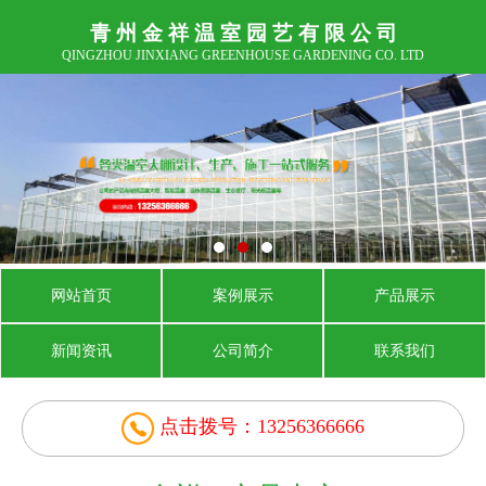
青 州 金 祥 温 室 园 艺 有 限 公 司
QINGZHOU JINXIANG GREENHOUSE GARDENING CO. LTD
网站首页
案例展示
产品展示
新闻资讯
公司简介
联系我们
点击拨号：13256366666