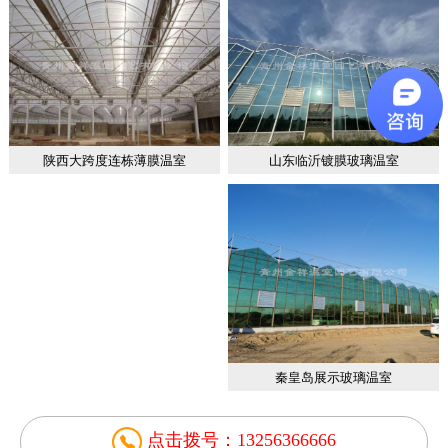
山东临沂镀膜玻璃温室
陕西大跨度连栋薄膜温室
秦皇岛展示玻璃温室
点击拨号：13256366666