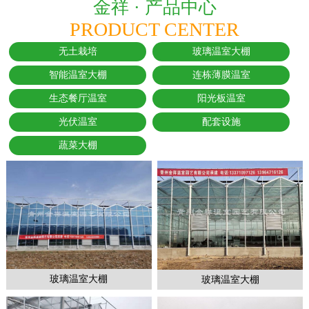
金祥 ·
产品中心
PRODUCT CENTER
无土栽培
玻璃温室大棚
智能温室大棚
连栋薄膜温室
生态餐厅温室
阳光板温室
光伏温室
配套设施
蔬菜大棚
玻璃温室大棚
玻璃温室大棚