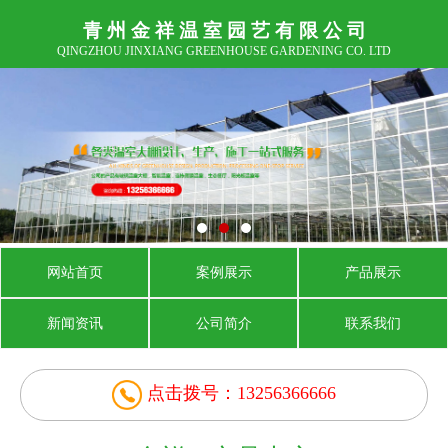
青 州 金 祥 温 室 园 艺 有 限 公 司
QINGZHOU JINXIANG GREENHOUSE GARDENING CO. LTD
网站首页
案例展示
产品展示
新闻资讯
公司简介
联系我们
点击拨号：13256366666