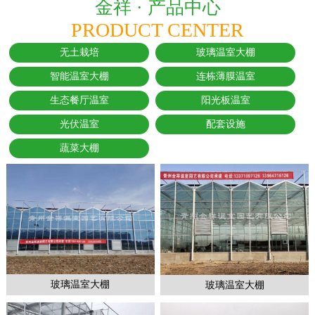
金祥 ·
产品中心
PRODUCT CENTER
无土栽培
玻璃温室大棚
智能温室大棚
连栋薄膜温室
生态餐厅温室
阳光板温室
光伏温室
配套设施
蔬菜大棚
玻璃温室大棚
玻璃温室大棚