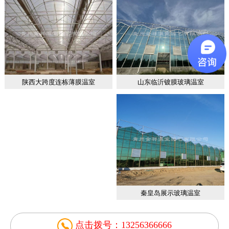
山东临沂镀膜玻璃温室
陕西大跨度连栋薄膜温室
秦皇岛展示玻璃温室
点击拨号：13256366666