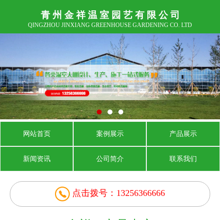
青 州 金 祥 温 室 园 艺 有 限 公 司
QINGZHOU JINXIANG GREENHOUSE GARDENING CO. LTD
网站首页
案例展示
产品展示
新闻资讯
公司简介
联系我们
点击拨号：13256366666