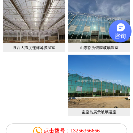
山东临沂镀膜玻璃温室
陕西大跨度连栋薄膜温室
秦皇岛展示玻璃温室
点击拨号：13256366666