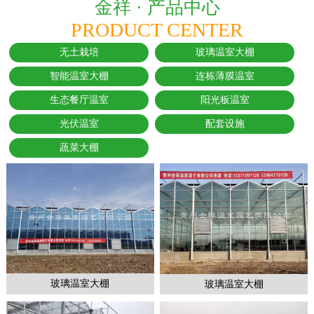
金祥 ·
产品中心
PRODUCT CENTER
无土栽培
玻璃温室大棚
智能温室大棚
连栋薄膜温室
生态餐厅温室
阳光板温室
光伏温室
配套设施
蔬菜大棚
玻璃温室大棚
玻璃温室大棚